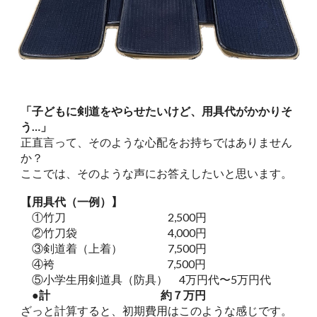
「子どもに剣道をやらせたいけど、用具代がかかりそ
う…」
正直言って、
そのような心配をお持ちではありません
か？
ここでは、そのような声にお答えしたいと思います。
【用具代（一例）】
①竹刀 2,500円
②竹刀袋 4,000円
③剣道着（上着） 7,500円
④袴 7,500円
⑤小学生用剣道具（防具） 4万円代〜5万円代
●計 約７万円
ざっと計算すると、初期費用はこのような感じです。